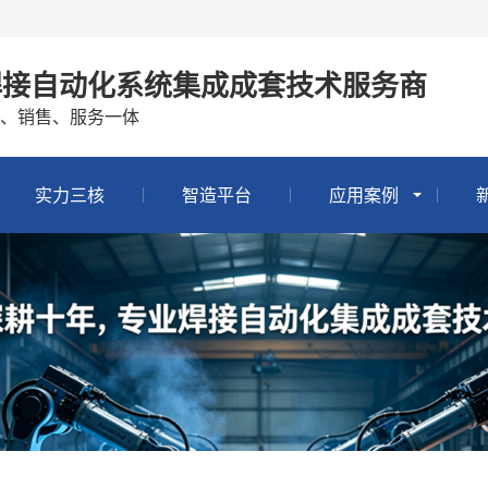
焊接自动化系统集成成套技术服务商
、销售、服务一体
实力三核
智造平台
应用案例