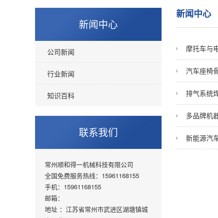
新闻中心
新闻中心
摩托车与
公司新闻
汽车座椅
行业新闻
排气系统
知识百科
​多品牌
联系我们
​新能源
常州顺和得一机械科技有限公司
全国免费服务热线：15961168155
手机：15961168155
邮箱：
地址 ：江苏省常州市武进区湖塘镇城