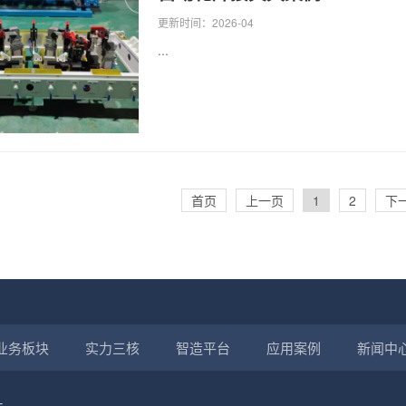
更新时间：2026-04
...
首页
上一页
1
2
下
业务板块
实力三核
智造平台
应用案例
新闻中