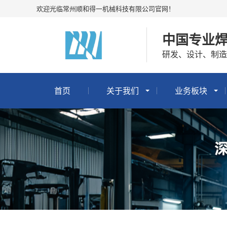
欢迎光临常州顺和得一机械科技有限公司官网！
中国专业
研发、设计、制造
首页
关于我们
业务板块