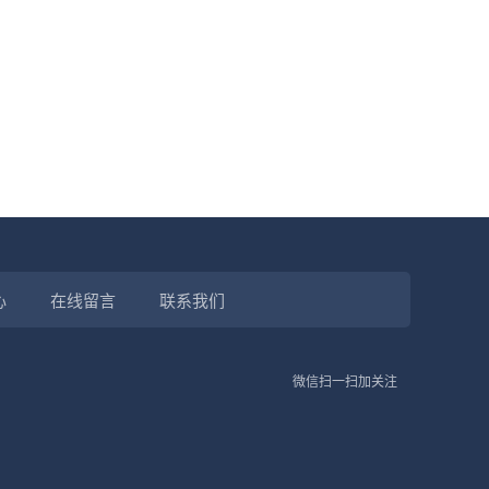
心
在线留言
联系我们
微信扫一扫加关注