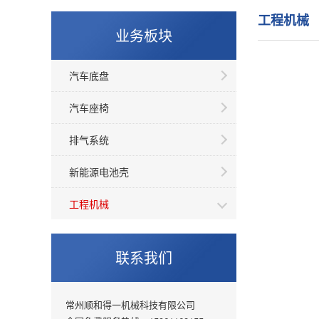
工程机械
业务板块
汽车底盘
汽车座椅
排气系统
新能源电池壳
工程机械
联系我们
常州顺和得一机械科技有限公司