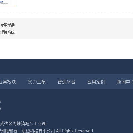
椅骨架焊接
垫焊接系统
业务板块
实力三核
智造平台
应用案例
新闻中
5
5
武进区湖塘镇城东工业园‌
26 常州顺和得一机械科技有限公司 All Rights Reserved.