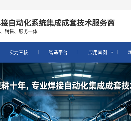
焊接自动化系统集成成套技术服务商
、销售、服务一体
实力三核
智造平台
应用案例